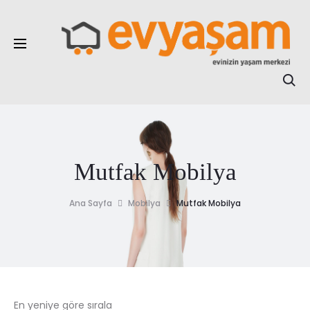
Online Elden
Taksitli Alışveriş
Ar
Mutfak Mobilya
Ana Sayfa
Mobilya
Mutfak Mobilya