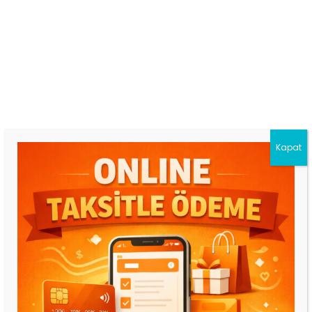
SHARE
Açıklama
Değerlendirmeler
0
Kapat
GENEL ÖZELLİKLER
Sıkma yapılmadan Çamaşır makinesinde ve elde
30 derede kolayca yıkanabilir.
Leke tutmaz, kolay temizlenir 4 mevsim
kullanılabilir
Kanserojen madde içermez.