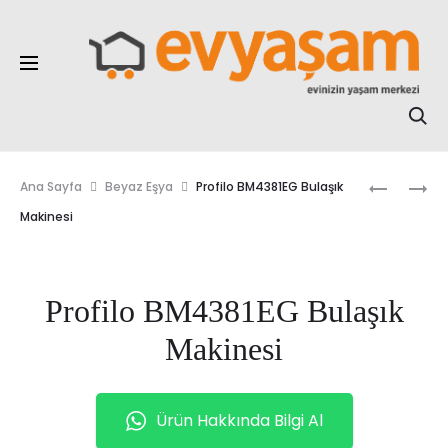
Online Elden
Taksitli Alışveriş
Ar
Prod
SIMFER
PROFILO
Ana Sayfa
Beyaz Eşya
Profilo BM4381EG Bulaşık
DIAMOND
DVK6J67
navig
Makinesi
SIYAH
ANKASTR
ANKASTR
DAVLUMB
SET
Profilo BM4381EG Bulaşık
(8203-
3046-
Makinesi
8721)
Ürün Hakkında Bilgi Al