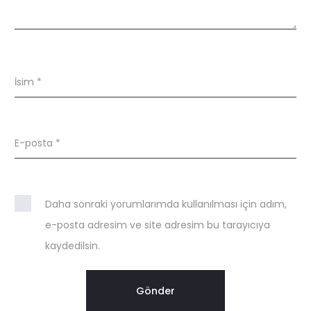
d
i
r
İsim
*
m
e
l
E-posta
*
e
r
Daha sonraki yorumlarımda kullanılması için adım,
e-posta adresim ve site adresim bu tarayıcıya
kaydedilsin.