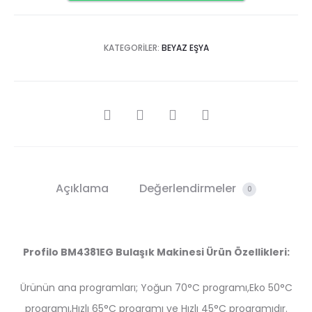
KATEGORILER:
BEYAZ EŞYA
SHARE
Açıklama
Değerlendirmeler
0
Profilo BM4381EG Bulaşık Makinesi Ürün Özellikleri:
Ürünün ana programları; Yoğun 70°C programı,Eko 50°C
programı,Hızlı 65°C programı ve Hızlı 45°C programıdır.