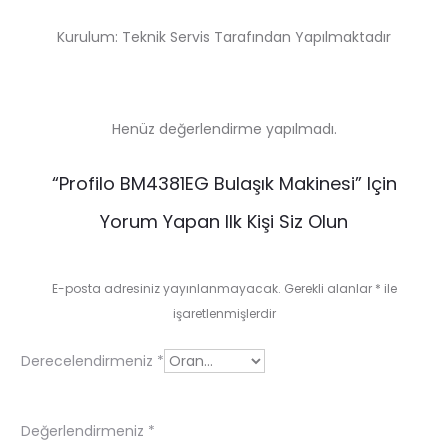
Kurulum: Teknik Servis Tarafından Yapılmaktadır
Henüz değerlendirme yapılmadı.
D
“Profilo BM4381EG Bulaşık Makinesi” Için
e
Yorum Yapan Ilk Kişi Siz Olun
ğ
e
E-posta adresiniz yayınlanmayacak.
Gerekli alanlar
*
ile
r
işaretlenmişlerdir
l
Derecelendirmeniz
*
e
n
Değerlendirmeniz
*