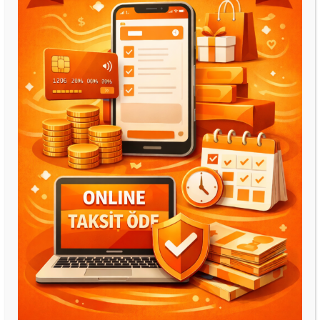
• 60 cm genişlik
• Düğmeden otomatik çakmak
• Otomatik gaz emniyeti
• Emaye ızgara
• Hibrit kullanım özelliği
8721 – Cam Davlumbaz – Siyah
• 60 cm genişlik
• 400 m³/saat hava transfer
• Dijital touch kontrol
• 3 Ayrı emiş güç ayarı
• 1 LED lamba
• Bacalı / Bacasız kullanım
• Bulaşık makinesinde yıkanabilir filtre