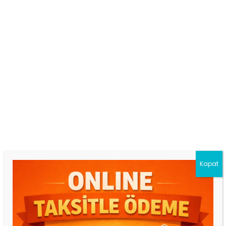
Açıklama
Değerlendirmeler
0
er Diamond Siyah Ankastre Set (8203-3046-8721) Set İçeri
8203 – Diamond Dijital – Siyah
• 4 Fonksiyon
• Power Turbo teknolojisi
• XXL 5 Tepsi raflı geniş iç hacim
Kapat
• Programlanabilir dokunmatik dijital saat
• Kolay temizlenebilir 3 camlı kapı
• 1 std. tepsi + 1 Tel Izgara
3046 – Hibrit Cam Ocak – Siyah